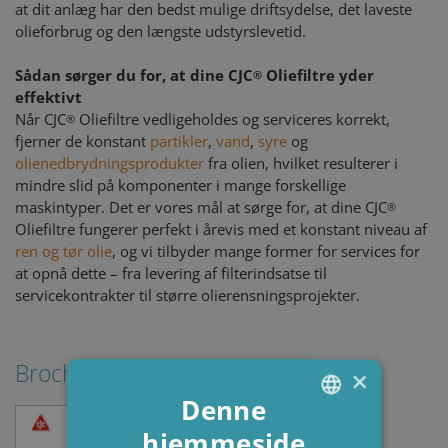
at dit anlæg har den bedst mulige driftsydelse, det laveste
olieforbrug og den længste udstyrslevetid.
Sådan sørger du for, at dine CJC
Oliefiltre yder
®
effektivt
Når CJC
Oliefiltre vedligeholdes og serviceres korrekt,
®
fjerner de konstant
partikler
,
vand
,
syre
og
olienedbrydningsprodukter
fra olien, hvilket resulterer i
mindre slid på komponenter i mange forskellige
maskintyper. Det er vores mål at sørge for, at dine CJC
®
Oliefiltre fungerer perfekt i årevis med et konstant niveau af
ren og tør olie
, og vi tilbyder mange former for services for
at opnå dette – fra levering af filterindsatse til
servicekontrakter til større olierensningsprojekter.
Brochures & Guides
×
Denne
hjemmeside
ENGLISH