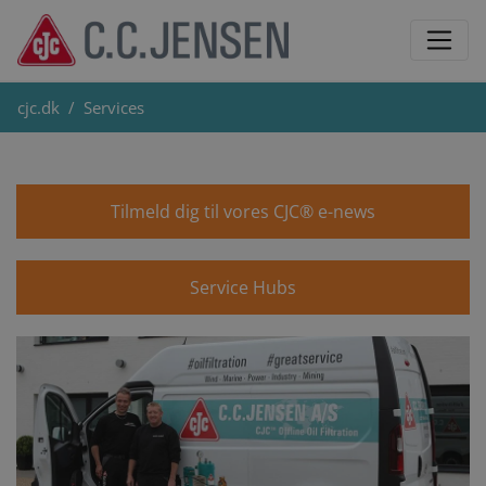
cjc.dk
Services
Tilmeld dig til vores CJC® e-news
Service Hubs