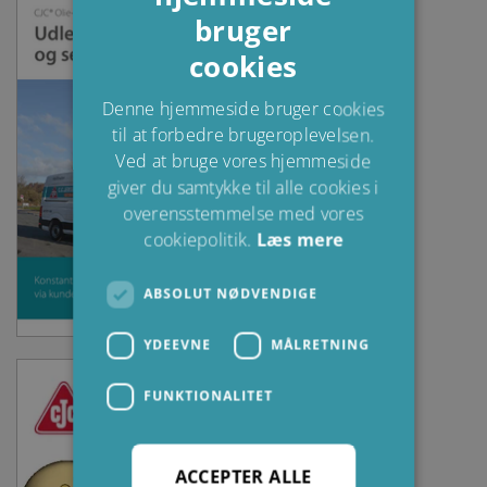
bruger
DANISH
cookies
POLISH
SPANISH
Denne hjemmeside bruger cookies
til at forbedre brugeroplevelsen.
FRENCH
Ved at bruge vores hjemmeside
giver du samtykke til alle cookies i
overensstemmelse med vores
cookiepolitik.
Læs mere
ABSOLUT NØDVENDIGE
YDEEVNE
MÅLRETNING
FUNKTIONALITET
ACCEPTER ALLE