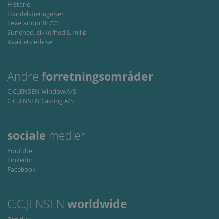
non-
Historie
essential
Handelsbetingelser
purpose
Leverandør til CCJ
CookieScriptConsent
1 måned
This coo
CookieScript
Sundhed, sikkerhed & miljø
is used 
www.cjc.dk
Kvalitetsledelse
Cookie-
Script.c
service t
rememb
visitor
Andre
forretningsområder
cookie
consent
preferen
C.C.JENSEN Window A/S
It is
C.C.JENSEN Casting A/S
necessar
for Cook
Script.c
cookie
banner t
sociale
medier
work
properly
Youtube
LinkedIn
Storage declaration
Facebook
Storage
Navn
Beskrivelse
type
lastExternalReferrer
Local
C.C.JENSEN
worldwide
storage