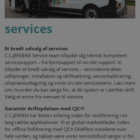
services
Et bredt udvalg af services
C.C.JENSENS Service-team tilbyder dig teknisk kompetent
servicesupport – fra fjernsupport til on-site support. Vi
tilbyder et bredt udvalg af services – servicekontrakter,
udlejninger, installation og idriftsætning, sensorkalibrering,
olieprøveudtagning og vores on-site serviceteams. Læs mere
om, hvordan du kan sørge for, at dit system er i perfekt drift.
Vælg et emne fra menuen til venstre.
Garantér driftsydelsen med CJC
!
®
C.C.JENSEN har årtiers erfaring inden for oliefiltrering i en
lang række applikationer. Vi er global markedsleder inden
for offline finfiltrering med CJC
Oliefiltre installeret over
®
hele verden, og takket være vores servicetilbud sørger vi for,