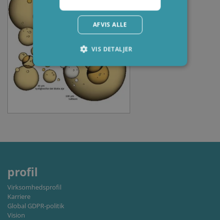
AFVIS ALLE
VIS DETALJER
Absolut nødvendige
Ydeevne
Målretning
Funktionalitet
Absolut nødvendige cookies muliggør
hjemmesidens grundlæggende funktionalitet
såsom brugerlogin og kontoadministration.
Hjemmesiden kan ikke bruges korrekt uden de
absolut nødvendige cookies.
Udbyder /
Navn
Udløbsdato
Beskrive
profil
Domæne
li_gc
6 måneder
Used to
LinkedIn
Virksomhedsprofil
store gu
Corporation
Karriere
consent 
.linkedin.com
Global GDPR-politik
the use 
cookies 
Vision