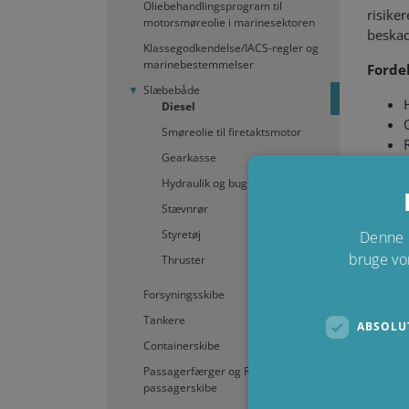
Oliebehandlingsprogram til
risike
motorsmøreolie i marinesektoren
beskad
Klassegodkendelse/IACS-regler og
marinebestemmelser
Fordel
Slæbebåde
Diesel
Smøreolie til firetaktsmotor
Gearkasse
Hydraulik og bugserspil
Stævnrør
Når du
Styretøj
Denne 
separa
bruge vo
højest
Thruster
drifts
Forsyningsskibe
Fra et
Tankere
ABSOLU
med et
Containerskibe
årrækk
Passagerfærger og RO-RO
oliefi
passagerskibe