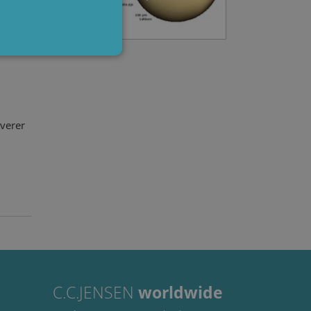
ystem,
pest og
dministration. Hjemmesiden
everer
on-essential purposes
ember visitor cookie
.com cookie banner to work
Beskrivelse
C.C.JENSEN
worldwide