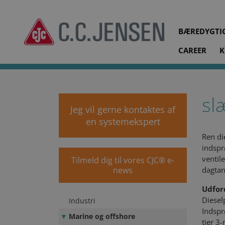
BÆREDYGTI
CAREER
K
cjc.dk
Systemløsninger
Marine og offshore
Slæbe
sl
Jeg vil gerne kontaktes af
en systemekspert
Ren di
indspr
ventil
Tilmeld dig til vores CJC® e-
news
dagtan
Udfor
Diesel
Industri
Indspr
Marine og offshore
tier 3