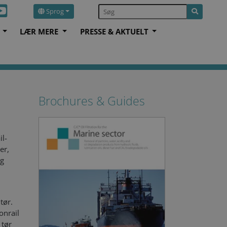
Sprog
S
LÆR MERE
PRESSE & AKTUELT
Brochures & Guides
il-
er,
og
tør.
onrail
 tør