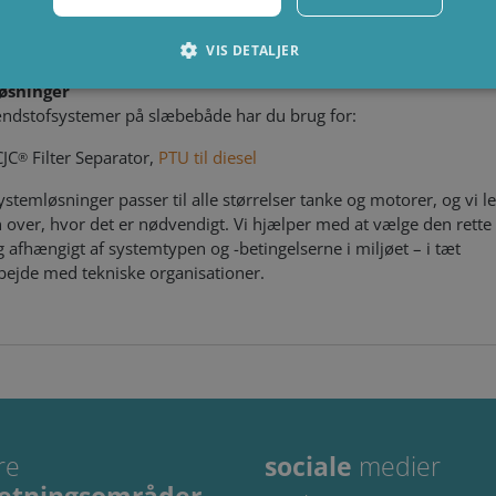
 vælger CJC
, sikrer du en lang levetid for motorens brændstofs
rer vedligeholdelsen, og du undgår dødt skib som følge af diesel
er blokerer dieselfiltre.
VIS DETALJER
løsninger
ændstofsystemer på slæbebåde har du brug for:
Absolut nødvendige
Ydeevne
Målretning
Funktionalitet
CJC
Filter Separator,
PTU til diesel
®
s muliggør hjemmesidens grundlæggende funktionalitet såsom brugerlogin og kontoa
en de absolut nødvendige cookies.
stemløsninger passer til alle størrelser tanke og motorer, og vi l
 over, hvor det er nødvendigt. Vi hjælper med at vælge den rette
dbyder /
Udløbsdato
Beskrivelse
Domæne
g afhængigt af systemtypen og -betingelserne i miljøet – i tæt
ejde med tekniske organisationer.
6 måneder
Used to store guest consent to the use of cookies for n
inkedIn
orporation
linkedin.com
1 måned
This cookie is used by Cookie-Script.com service to rem
ookieScript
consent preferences. It is necessary for Cookie-Script
ww.cjc.dk
properly.
Storage type
re
sociale
medier
Local storage