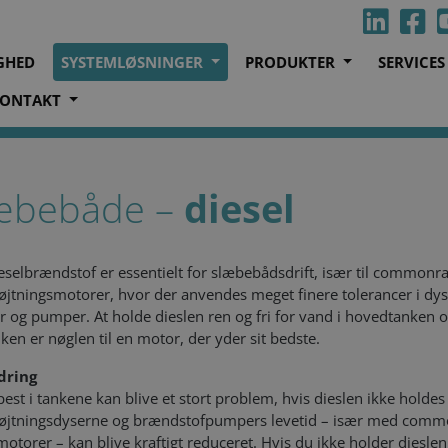
GHED
SYSTEMLØSNINGER
PRODUKTER
SERVICE
ONTAKT
både
Diesel
æbebåde –
diesel
eselbrændstof er essentielt for slæbebådsdrift, især til commonra
øjtningsmotorer, hvor der anvendes meget finere tolerancer i dys
er og pumper. At holde dieslen ren og fri for vand i hovedtanken 
ken er nøglen til en motor, der yder sit bedste.
dring
pest i tankene kan blive et stort problem, hvis dieslen ikke holdes 
øjtningsdyserne og brændstofpumpers levetid – især med comm
-motorer – kan blive kraftigt reduceret. Hvis du ikke holder dieslen