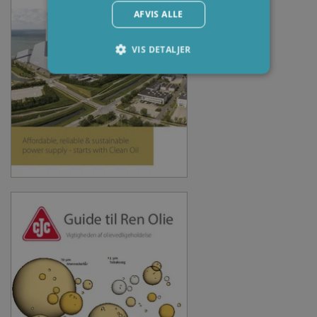
AFVIS ALLE
VIS DETALJER
Absolut nødvendige
Ydeevne
Målretning
Funktionalitet
Absolut nødvendige cookies muliggør
hjemmesidens grundlæggende funktionalitet
såsom brugerlogin og kontoadministration.
Hjemmesiden kan ikke bruges korrekt uden de
absolut nødvendige cookies.
Udbyder /
Navn
Udløbsdato
Beskrive
Domæne
li_gc
6 måneder
Used to
LinkedIn
store gu
Corporation
consent 
.linkedin.com
the use 
cookies 
non-
essential
purpose