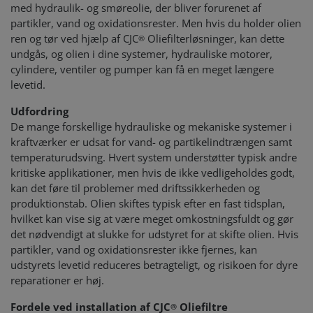
med hydraulik- og smøreolie, der bliver forurenet af
partikler, vand og oxidationsrester. Men hvis du holder olien
ren og tør ved hjælp af CJC
Oliefilterløsninger, kan dette
®
undgås, og olien i dine systemer, hydrauliske motorer,
cylindere, ventiler og pumper kan få en meget længere
levetid.
Udfordring
De mange forskellige hydrauliske og mekaniske systemer i
kraftværker er udsat for vand- og partikelindtrængen samt
temperaturudsving. Hvert system understøtter typisk andre
kritiske applikationer, men hvis de ikke vedligeholdes godt,
kan det føre til problemer med driftssikkerheden og
produktionstab. Olien skiftes typisk efter en fast tidsplan,
hvilket kan vise sig at være meget omkostningsfuldt og gør
det nødvendigt at slukke for udstyret for at skifte olien. Hvis
partikler, vand og oxidationsrester ikke fjernes, kan
udstyrets levetid reduceres betragteligt, og risikoen for dyre
reparationer er høj.
Fordele ved installation af CJC
Oliefiltre
®