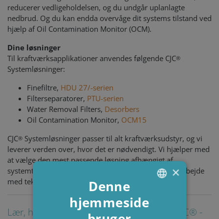
reducerer vedligeholdelsen, og du undgår uplanlagte
nedbrud. Og du kan endda overvåge dit systems tilstand ved
hjælp af Oil Contamination Monitor (OCM).
Dine løsninger
Til kraftværksapplikationer anvendes følgende CJC
®
Systemløsninger:
Finefiltre,
HDU 27/-serien
Filterseparatorer,
PTU-serien
Water Removal Filters,
Desorbers
Oil Contamination Monitor,
OCM15
CJC
Systemløsninger passer til alt kraftværksudstyr, og vi
®
leverer verden over, hvor det er nødvendigt. Vi hjælper med
at vælge den mest passende løsning afhængigt af
×
systemtypen og -betingelserne i miljøet – i tæt samarbejde
med tekniske organisationer.
Denne
hjemmeside
ENGLISH
Lær, hvordan andre kunder har fordel af CJC® -
bruger
DANISH