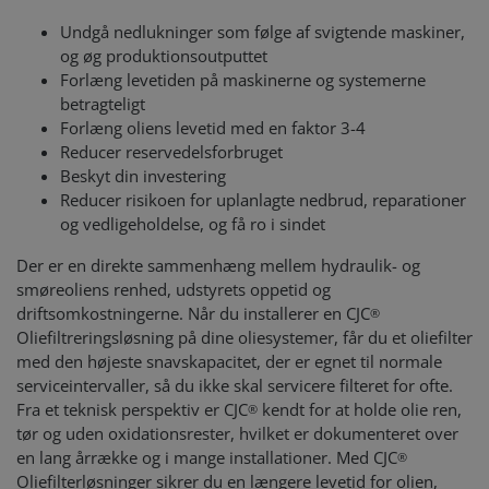
Undgå nedlukninger som følge af svigtende maskiner,
og øg produktionsoutputtet
Forlæng levetiden på maskinerne og systemerne
betragteligt
Forlæng oliens levetid med en faktor 3-4
Reducer reservedelsforbruget
Beskyt din investering
Reducer risikoen for uplanlagte nedbrud, reparationer
og vedligeholdelse, og få ro i sindet
Der er en direkte sammenhæng mellem hydraulik- og
smøreoliens renhed, udstyrets oppetid og
driftsomkostningerne. Når du installerer en CJC
®
Oliefiltreringsløsning på dine oliesystemer, får du et oliefilter
med den højeste snavskapacitet, der er egnet til normale
serviceintervaller, så du ikke skal servicere filteret for ofte.
Fra et teknisk perspektiv er CJC
kendt for at holde olie ren,
®
tør og uden oxidationsrester, hvilket er dokumenteret over
en lang årrække og i mange installationer. Med CJC
®
Oliefilterløsninger sikrer du en længere levetid for olien,