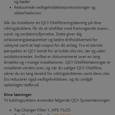
og bøder
Reducerede vedligeholdelsesomkostninger og
sikkerhedsrisici
Når du installerer en CJC
Oliefiltreringsløsning på dine
®
viklingskoblere, får du et oliefilter med fremragende snavs-,
vand- og oxidationsfjernelse. Dette giver dig
omkostningsbesparelser og bedre driftssikkerhed for
udstyret samt et højt output for dit anlæg. Fra et teknisk
perspektiv er CJC
kendt for at holde olie ren, tør og uden
®
oxidationsrester, hvilket er dokumenteret over en lang
årrække og i mange installationer. CJC
Oliefilterløsninger er
®
installeret verden over, og når du vælger CJC
Oliefiltre,
®
sikrer du en lang levetid for viklingskobleren samt dens olie.
Du reducerer også vedligeholdelsen, og du undgår
uplanlagte nedbrud.
Dine løsninger
Til koblingsviklere anvendes følgende CJC
Systemløsninger:
®
Tap Changer Filter 1, HPS 15/25