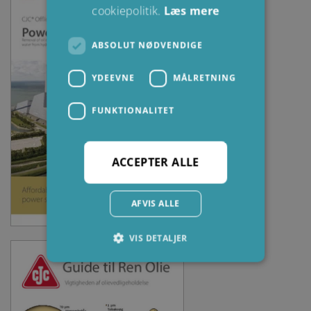
cookiepolitik.
Læs mere
ABSOLUT NØDVENDIGE
YDEEVNE
MÅLRETNING
FUNKTIONALITET
ACCEPTER ALLE
AFVIS ALLE
VIS DETALJER
Absolut nødvendige
Ydeevne
Målretning
Funktionalitet