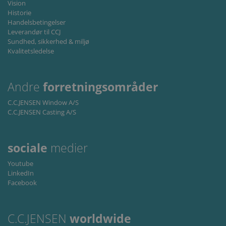
Vision
necessar
for Cook
Historie
Script.c
Handelsbetingelser
cookie
Leverandør til CCJ
banner t
work
Sundhed, sikkerhed & miljø
properly
Kvalitetsledelse
Storage declaration
Storage
Andre
forretningsområder
Navn
Beskrivelse
type
C.C.JENSEN Window A/S
lastExternalReferrer
Local
storage
C.C.JENSEN Casting A/S
lastExternalReferrerTime
Local
storage
sociale
medier
Youtube
LinkedIn
Facebook
Udbyder
Navn
/
Udløbsdato
Beskrivelse
Udbyder /
Domæne
Navn
Udløbsdato
Beskrivelse
C.C.JENSEN
worldwide
Domæne
_ga
1 år 1
This cookie
Google