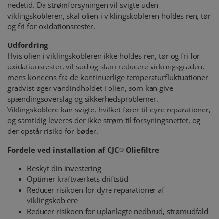
nedetid. Da strømforsyningen vil svigte uden
viklingskobleren, skal olien i viklingskobleren holdes ren, tør
og fri for oxidationsrester.
Udfordring
Hvis olien i viklingskobleren ikke holdes ren, tør og fri for
oxidationsrester, vil sod og slam reducere virknngsgraden,
mens kondens fra de kontinuerlige temperaturfluktuationer
gradvist øger vandindholdet i olien, som kan give
spændingsoverslag og sikkerhedsproblemer.
Viklingskoblere kan svigte, hvilket fører til dyre reparationer,
og samtidig leveres der ikke strøm til forsyningsnettet, og
der opstår risiko for bøder.
Fordele ved installation af CJC
Oliefiltre
®
Beskyt din investering
Optimer kraftværkets driftstid
Reducer risikoen for dyre reparationer af
viklingskoblere
Reducer risikoen for uplanlagte nedbrud, strømudfald