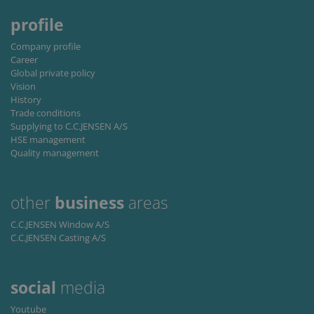
li_gc
6 måneder
Used to
LinkedIn
store gu
Corporation
profile
consent 
.linkedin.com
the use 
cookies 
Company profile
non-
Career
essential
Global private policy
purpose
Vision
CookieScriptConsent
1 måned
This coo
CookieScript
History
is used 
www.cjc.dk
Trade conditions
Cookie-
Script.c
Supplying to C.C.JENSEN A/S
service t
HSE management
rememb
Quality management
visitor
cookie
consent
preferen
It is
other
business
areas
necessar
for Cook
Script.c
C.C.JENSEN Window A/S
cookie
C.C.JENSEN Casting A/S
banner t
work
properly
social
media
Storage declaration
Youtube
Storage
Navn
Beskrivelse