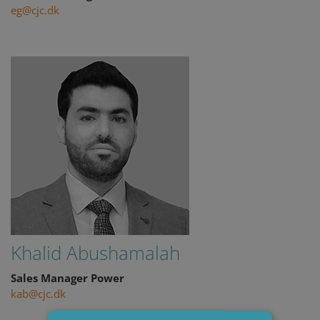
eg@cjc.dk
Khalid Abushamalah
Sales Manager Power
kab@cjc.dk