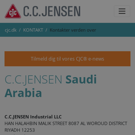
cjc.dk
KONTAKT
Kontakter verden over
Tilmeld dig til vores CJC® e-news
C.C.JENSEN
Saudi
Arabia
C.C.JENSEN Industrial LLC
HAN HALAHBIN MALIK STREET 8087 AL WOROUD DISTRICT
RIYADH 12253