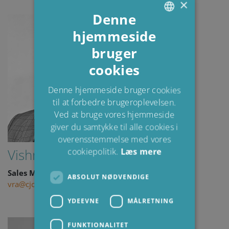
×
Denne
hjemmeside
ENGLISH
bruger
DANISH
cookies
POLISH
SPANISH
Denne hjemmeside bruger cookies
til at forbedre brugeroplevelsen.
FRENCH
Ved at bruge vores hjemmeside
giver du samtykke til alle cookies i
overensstemmelse med vores
Vishnu Ramanunni
cookiepolitik.
Læs mere
Sales Manager Mining
ABSOLUT NØDVENDIGE
vra@cjc.dk
YDEEVNE
MÅLRETNING
FUNKTIONALITET