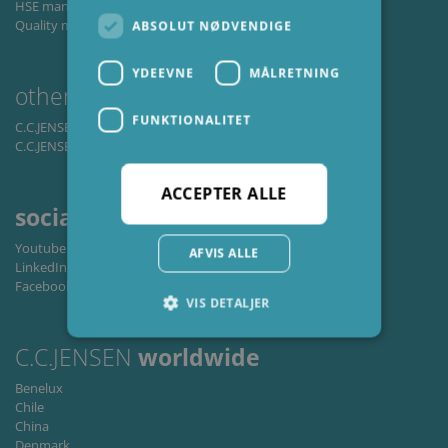
HSE management
Quality management
ABSOLUT NØDVENDIGE
YDEEVNE
MÅLRETNING
other
business
areas
FUNKTIONALITET
C.C.JENSEN Window A/S
C.C.JENSEN Casting A/S
ACCEPTER ALLE
social
media
Youtube
AFVIS ALLE
LinkedIn
Facebook
VIS DETALJER
C.C.JENSEN
worldwide
Absolut nødvendige
Ydeevne
Benelux
Chile
Målretning
Funktionalitet
China
Absolut nødvendige cookies muliggør
Denmark