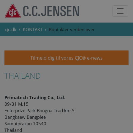
cjc.dk
KONTAKT
Kontakter verden over
Tilmeld dig til vores CJC® e-news
THAILAND
Primatech Trading Co., Ltd.
89/31 M.15
Enterprize Park Bangna-Trad km.5
Bangkaew Bangplee
Samutprakan 10540
Thailand