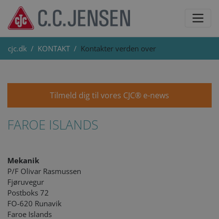
cjc.dk
KONTAKT
Kontakter verden over
Tilmeld dig til vores CJC® e-news
FAROE ISLANDS
Mekanik
P/F Olivar Rasmussen
Fjøruvegur
Postboks 72
FO-620 Runavik
Faroe Islands