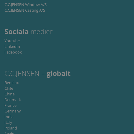
Cookie-
C.C.JENSEN Window A/S
Script.co
service to
C.C.JENSEN Casting A/S
remembe
visitor
cookie
consent
Sociala
medier
preferenc
It is
necessary
Youtube
for Cookie
LinkedIn
Script.co
cookie
Facebook
banner to
work
properly.
C.C.JENSEN –
globalt
Storage declaration
Benelux
Storage
Name
Description
Chile
type
China
lastExternalReferrer
Local
Denmark
storage
France
lastExternalReferrerTime
Local
Germany
storage
India
Italy
Poland
Spain