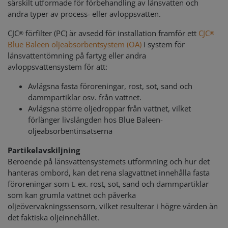
särskilt utformade för förbehandling av länsvatten och
andra typer av process- eller avloppsvatten.
CJC
förfilter (PC) är avsedd för installation framför ett
CJC
®
®
Blue Baleen oljeabsorbentsystem (OA)
i system för
länsvattentömning på fartyg eller andra
avloppsvattensystem för att:
Avlägsna fasta föroreningar, rost, sot, sand och
dammpartiklar osv. från vattnet.
Avlägsna större oljedroppar från vattnet, vilket
förlänger livslängden hos Blue Baleen-
oljeabsorbentinsatserna
Partikelavskiljning
Beroende på länsvattensystemets utformning och hur det
hanteras ombord, kan det rena slagvattnet innehålla fasta
föroreningar som t. ex. rost, sot, sand och dammpartiklar
som kan grumla vattnet och påverka
oljeövervakningssensorn, vilket resulterar i högre värden än
det faktiska oljeinnehållet.