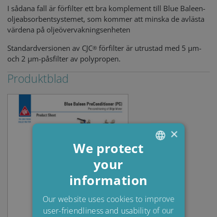
I sådana fall är förfilter ett bra komplement till Blue Baleen-
oljeabsorbentsystemet, som kommer att minska de avlästa
värdena på oljeövervakningsenheten
Standardversionen av CJC
förfilter är utrustad med 5 µm-
®
och 2 µm-påsfilter av polypropen.
Produktblad
×
We protect
your
ENGLISH
information
DANISH
POLISH
Our website uses cookies to improve
user-friendliness and usability of our
SPANISH