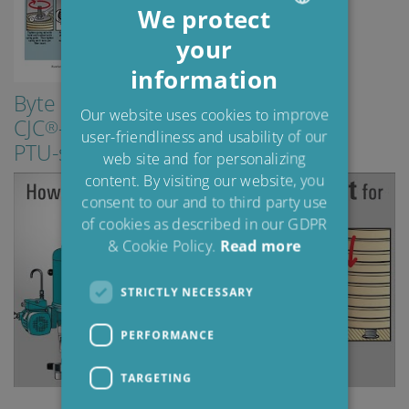
We protect
your
ENGLISH
information
DANISH
Byte av filterinsats
POLISH
Our website uses cookies to improve
CJC
-filterseparatorer,
®
user-friendliness and usability of our
SPANISH
PTU-serien:
web site and for personalizing
FRENCH
content. By visiting our website, you
consent to our and to third party use
of cookies as described in our GDPR
& Cookie Policy.
Read more
STRICTLY NECESSARY
PERFORMANCE
TARGETING