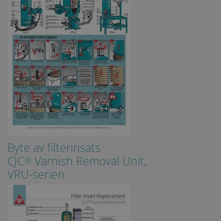
li_gc
6 months
Used to
LinkedIn
store gues
Corporation
consent t
.linkedin.com
the use of
cookies fo
non-
essential
purposes
CookieScriptConsent
1 month
This cooki
CookieScript
is used by
www.cjc.dk
Cookie-
Script.co
service to
remembe
visitor
cookie
consent
preferenc
It is
Byte av filterinsats
necessary
for Cookie
CJC
Varnish Removal Unit,
Script.co
®
cookie
VRU-serien:
banner to
work
properly.
Storage declaration
Storage