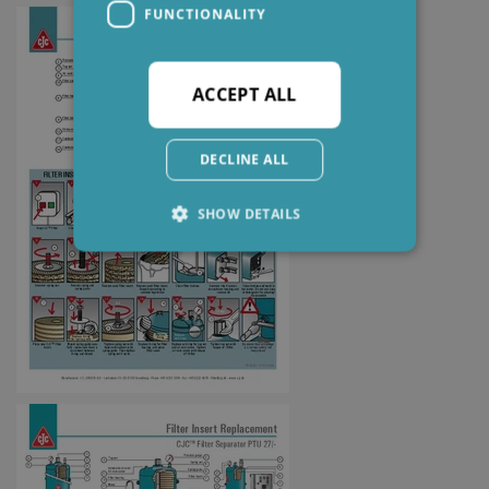
FUNCTIONALITY
ACCEPT ALL
DECLINE ALL
SHOW DETAILS
Strictly necessary
Performance
Targeting
Functionality
Strictly necessary cookies allow core website
functionality such as user login and account
management. The website cannot be used
properly without strictly necessary cookies.
Provider /
Name
Expiration
Descripti
Domain