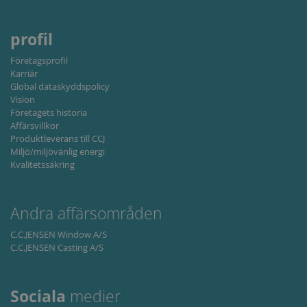
persist
content of the
session
website via
state.
social media.
profil
lidc
1 day
This is a
Microsoft
Microsoft
Corporation
Företagsprofil
MSN 1st party
.linkedin.com
cookie that
Karriär
ensures the
Global dataskyddspolicy
proper
Vision
functioning of
this website.
Företagets historia
Affärsvillkor
Produktleverans till CCJ
Miljö/miljövänlig energi
Kvalitetssäkring
Andra affärsområden
C.C.JENSEN Window A/S
C.C.JENSEN Casting A/S
Sociala
medier