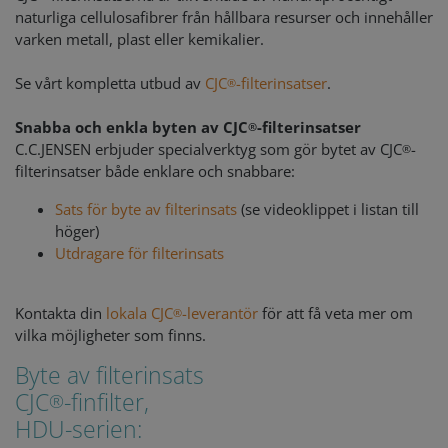
naturliga cellulosafibrer från hållbara resurser och innehåller
varken metall, plast eller kemikalier.
Se vårt kompletta utbud av
CJC
-filterinsatser
.
®
Snabba och enkla byten av CJC
-filterinsatser
®
C.C.JENSEN erbjuder specialverktyg som gör bytet av CJC
-
®
filterinsatser både enklare och snabbare:
Sats för byte av filterinsats
(se videoklippet i listan till
höger)
Utdragare för filterinsats
Kontakta din
lokala CJC
-leverantör
för att få veta mer om
®
vilka möjligheter som finns.
Byte av filterinsats
CJC
-finfilter,
®
HDU-serien: