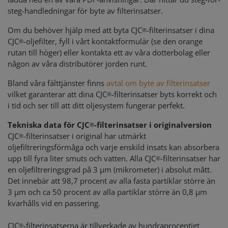
steg-handledningar för byte av filterinsatser.
Om du behöver hjälp med att byta CJC
-filterinsatser i dina
®
CJC
-oljefilter, fyll i vårt kontaktformulär (se den orange
®
rutan till höger) eller kontakta ett av våra dotterbolag eller
någon av våra distributörer jorden runt.
Bland våra fälttjänster finns
avtal om byte av filterinsatser
vilket garanterar att dina CJC
-filterinsatser byts korrekt och
®
i tid och ser till att ditt oljesystem fungerar perfekt.
Tekniska data för CJC
-filterinsatser i originalversion
®
CJC
-filterinsatser i original har utmärkt
®
oljefiltreringsförmåga och varje enskild insats kan absorbera
upp till fyra liter smuts och vatten. Alla CJC
-filterinsatser har
®
en oljefiltreringsgrad på 3 µm (mikrometer) i absolut mått.
Det innebär att 98,7 procent av alla fasta partiklar större än
3 µm och ca 50 procent av alla partiklar större än 0,8 µm
kvarhålls vid en passering.
CJC
-filterinsatserna är tillverkade av hundraprocentigt
®