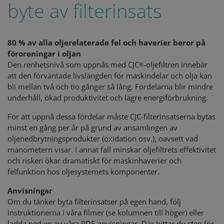
byte av filterinsats
80 % av alla oljerelaterade fel och haverier beror på
föroreningar i oljan
Den renhetsnivå som uppnås med CJC
-oljefiltren innebär
®
att den förväntade livslängden för maskindelar och olja kan
bli mellan två och tio gånger så lång. Fördelarna blir mindre
underhåll, ökad produktivitet och lägre energiförbrukning.
För att uppnå dessa fördelar måste CJC-filterinsatserna bytas
minst en gång per år på grund av ansamlingen av
oljenedbrytningsprodukter (oxidation osv.), oavsett vad
manometern visar. I annat fall minskar oljefiltrets effektivitet
och risken ökar dramatiskt för maskinhaverier och
felfunktion hos oljesystemets komponenter.
Anvisningar
Om du tänker byta filterinsatser på egen hand, följ
instruktionerna i våra filmer (se kolumnen till höger) eller
ladda ned en av våra PDF-anvisningar. Där hittar du steg-för-