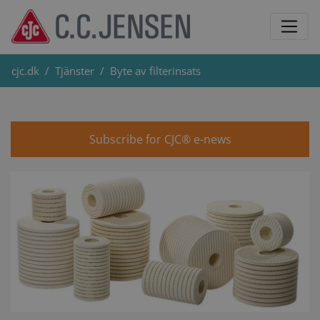
cjc.dk
Tjänster
Byte av filterinsats
Subscribe for CJC® e-news