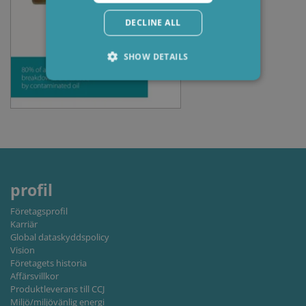
DECLINE ALL
SHOW DETAILS
Strictly necessary
Performance
Targeting
Functionality
Strictly necessary cookies allow core website
functionality such as user login and account
management. The website cannot be used
properly without strictly necessary cookies.
profil
Provider /
Företagsprofil
Name
Expiration
Descripti
Domain
Karriär
li_gc
6 months
Used to
Global dataskyddspolicy
LinkedIn
store gues
Corporation
Vision
consent t
.linkedin.com
Företagets historia
the use of
cookies fo
Affärsvillkor
non-
Produktleverans till CCJ
essential
Miljö/miljövänlig energi
purposes