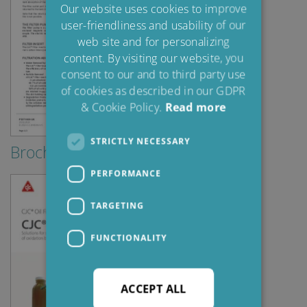
POLISH
Our website uses cookies to improve
user-friendliness and usability of our
SPANISH
web site and for personalizing
FRENCH
content. By visiting our website, you
consent to our and to third party use
of cookies as described in our GDPR
& Cookie Policy.
Read more
STRICTLY NECESSARY
Brochures & Guides
PERFORMANCE
TARGETING
FUNCTIONALITY
ACCEPT ALL