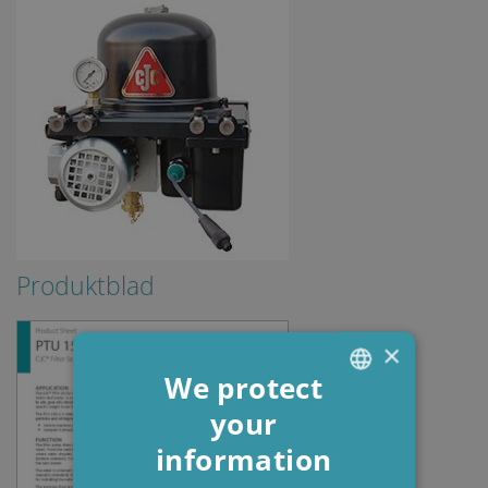
Produktblad
×
We protect
your
ENGLISH
information
DANISH