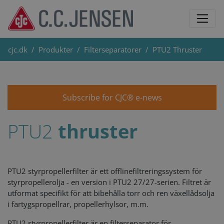
cjc.dk
Produkter
Filterseparatorer
PTU2 Thruster
Subscribe for CJC® e-news
PTU2
thruster
PTU2 styrpropellerfilter är ett offlinefiltreringssystem för
styrpropellerolja - en version i PTU2 27/27-serien. Filtret är
utformat specifikt för att bibehålla torr och ren växellådsolja
i fartygspropellrar, propellerhylsor, m.m.
PTU2 styrpropellerfilter är en filterseparator för