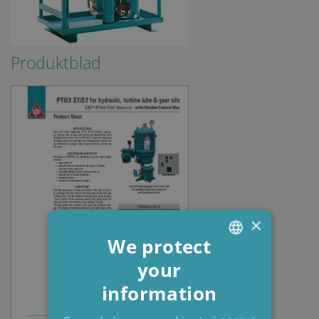
Produktblad
×
We protect
your
ENGLISH
information
DANISH
POLISH