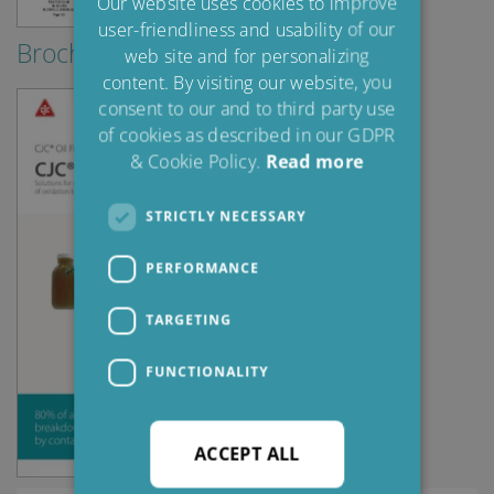
Our website uses cookies to improve
user-friendliness and usability of our
SPANISH
Brochures & Guides
web site and for personalizing
FRENCH
content. By visiting our website, you
consent to our and to third party use
of cookies as described in our GDPR
& Cookie Policy.
Read more
STRICTLY NECESSARY
PERFORMANCE
TARGETING
FUNCTIONALITY
ACCEPT ALL