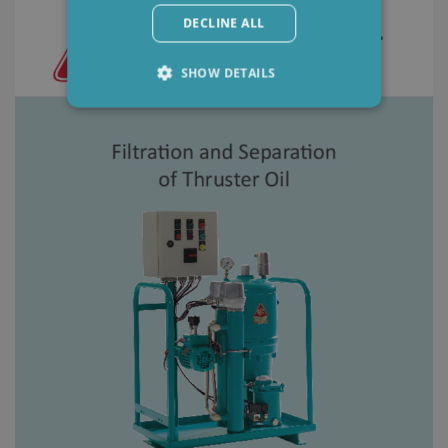
DECLINE ALL
SHOW DETAILS
Strictly necessary
Performance
Targeting
Functionality
Strictly necessary cookies allow core website
functionality such as user login and account
management. The website cannot be used
properly without strictly necessary cookies.
Provider /
Name
Expiration
Descripti
Domain
li_gc
6 months
Used to
LinkedIn
store gues
Corporation
consent t
.linkedin.com
the use of
cookies fo
non-
essential
purposes