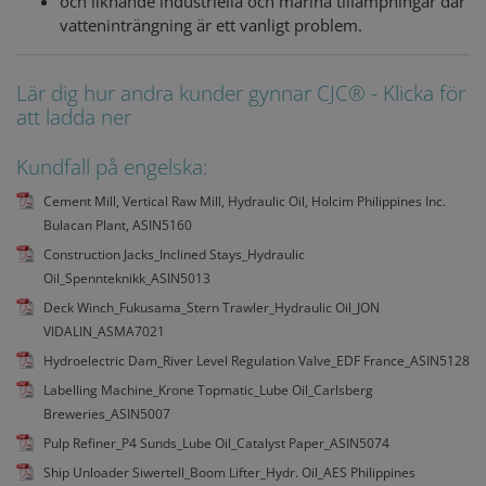
och liknande industriella och marina tillämpningar där
vatteninträngning är ett vanligt problem.
Lär dig hur andra kunder gynnar CJC® - Klicka för
att ladda ner
Kundfall på engelska:
Cement Mill, Vertical Raw Mill, Hydraulic Oil, Holcim Philippines Inc.
Bulacan Plant, ASIN5160
Construction Jacks_Inclined Stays_Hydraulic
Oil_Spennteknikk_ASIN5013
Deck Winch_Fukusama_Stern Trawler_Hydraulic Oil_JON
VIDALIN_ASMA7021
Hydroelectric Dam_River Level Regulation Valve_EDF France_ASIN5128
Labelling Machine_Krone Topmatic_Lube Oil_Carlsberg
Breweries_ASIN5007
Pulp Refiner_P4 Sunds_Lube Oil_Catalyst Paper_ASIN5074
Ship Unloader Siwertell_Boom Lifter_Hydr. Oil_AES Philippines