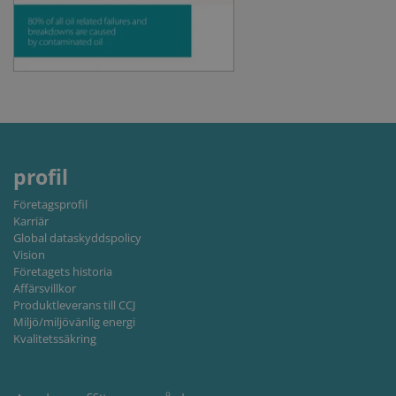
properly without strictly necessary cookies.
Provider /
Name
Expiration
Descripti
Domain
li_gc
6 months
Used to
LinkedIn
store gues
Corporation
consent t
.linkedin.com
the use of
cookies fo
non-
essential
purposes
profil
CookieScriptConsent
1 month
This cooki
CookieScript
is used by
www.cjc.dk
Företagsprofil
Cookie-
Karriär
Script.co
service to
Global dataskyddspolicy
remembe
Vision
visitor
Företagets historia
cookie
consent
Affärsvillkor
preferenc
Produktleverans till CCJ
It is
Miljö/miljövänlig energi
necessary
for Cookie
Kvalitetssäkring
Script.co
cookie
banner to
work
properly.