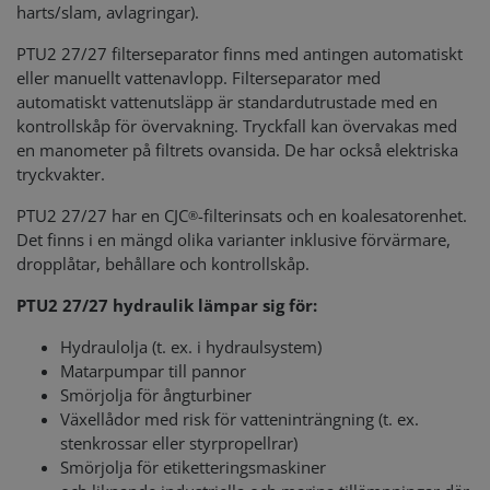
harts/slam, avlagringar).
PTU2 27/27 filterseparator finns med antingen automatiskt
eller manuellt vattenavlopp. Filterseparator med
automatiskt vattenutsläpp är standardutrustade med en
kontrollskåp för övervakning. Tryckfall kan övervakas med
en manometer på filtrets ovansida. De har också elektriska
tryckvakter.
PTU2 27/27 har en CJC
-filterinsats och en koalesatorenhet.
®
Det finns i en mängd olika varianter inklusive förvärmare,
dropplåtar, behållare och kontrollskåp.
PTU2 27/27 hydraulik lämpar sig för:
Hydraulolja (t. ex. i hydraulsystem)
Matarpumpar till pannor
Smörjolja för ångturbiner
Växellådor med risk för vatteninträngning (t. ex.
stenkrossar eller styrpropellrar)
Smörjolja för etiketteringsmaskiner