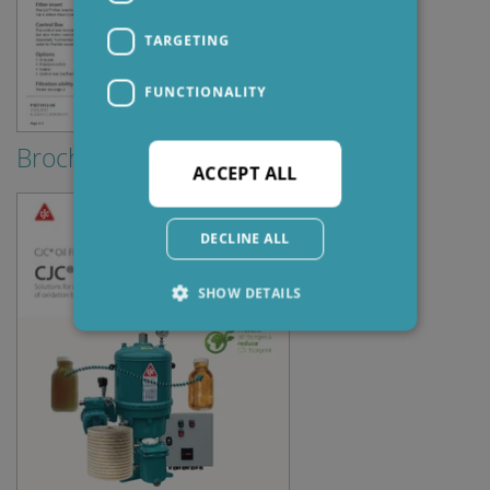
TARGETING
FUNCTIONALITY
Brochures & Guides
ACCEPT ALL
DECLINE ALL
SHOW DETAILS
Strictly necessary
Performance
Targeting
Functionality
Strictly necessary cookies allow core website
functionality such as user login and account
management. The website cannot be used