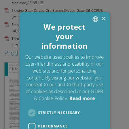
Masinloc_ASIN5115
Slewing Gear Drives_Ore Bucket Digger_Gear Oil_CORUS
×
IJmuiden_ASIN5078
We protect
Steam Turbine_GEC Alstom 7.4 MV_Waste Inci_Turbine
Oil_Sirusa_ASIN5063
your
ENGLISH
Thrusters Rolls Royce & Cranes_Drilling Rig_Hydr Oil_WEST
information
DANISH
VENTURE_ASOF8000
Produktblad
POLISH
Our website uses cookies to improve
user-friendliness and usability of our
SPANISH
web site and for personalizing
FRENCH
content. By visiting our website, you
consent to our and to third party use
of cookies as described in our GDPR
& Cookie Policy.
Read more
STRICTLY NECESSARY
PERFORMANCE