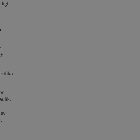
digt
n
n
ch
cifika
ör
aulik,
 av
t