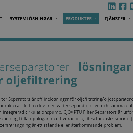
T
SYSTEMLÖSNINGAR
PRODUKTER
TJÄNSTER
lterseparatorer –
lösningar
r oljefiltrering
lter Separators är offlinelösningar för oljefiltrering/oljeseparatore
kombinerar finfiltrering med vattenseparation i en och samma en
 integrerad cirkulationspump. CJC
PTU Filter Separators är utf
©
vändning i tillämpningar med hydraulolja, dieselbränsle, smörjolja
tteninträngning är ett stående eller återkommande problem.