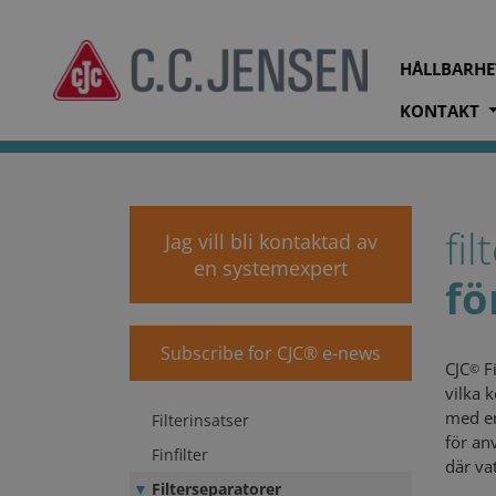
HÅLLBARHE
KONTAKT
cjc.dk
Produkter
Filterseparatorer
fi
Jag vill bli kontaktad av
en systemexpert
fö
Subscribe for CJC® e-news
CJC
Fi
©
vilka 
med en
Filterinsatser
för an
Finfilter
där va
Filterseparatorer