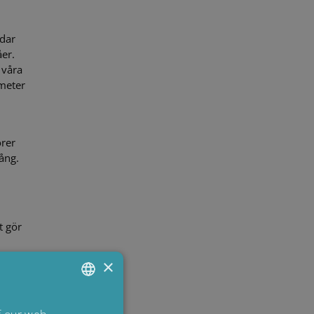
ddar
åer.
 våra
ometer
orer
ång.
t gör
×
tet i
ENGLISH