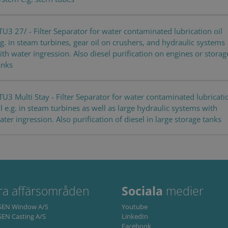
k
1 year 1
This cookie is used by Google Analytics to persist session state.
1 year
This cookie is set by Doubleclick and carries out information about
month
website and any advertising that the end user may have seen before 
t
1 year
This is a Microsoft MSN 1st party cookie for sharing the content of t
TU3 27/ - Filter Separator for water contaminated lubrication oil
media.
.g. in steam turbines, gear oil on crushers, and hydraulic systems
ith water ingression. Also diesel purification on engines or storag
1 day
This is a Microsoft MSN 1st party cookie that ensures the proper fun
anks
TU3 Multi Stay - Filter Separator for water contaminated lubricati
il e.g. in steam turbines as well as large hydraulic systems with
ater ingression. Also purification of diesel in large storage tanks
ra affärsområden
Sociala
medier
NSEN Window A/S
Youtube
SEN Casting A/S
LinkedIn
Facebook