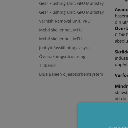
Gear Flushing Unit, GFU Multistay
Avanc
Gear Flushing Unit, GFU Multistay
basera
Varnish Removal Unit, VRU
din ut
Överl
Mobil sköljenhet, MFU
CJC® D
Mobil sköljenhet, MFU
absolu
Jonbyte/avskiljning av syra
Skräd
Övervakningsutrustning
indust
uppfyl
Tillbehör
Blue Baleen oljeabsorbentsystem
Varför
Mindr
stille
att du
Ökad 
utrustn
Ökad l