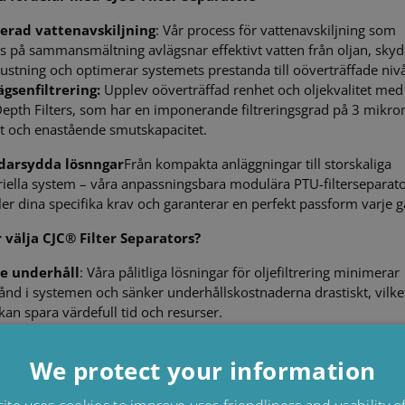
erad vattenavskiljning
: Vår process för vattenavskiljning som
s på sammansmältning avlägsnar effektivt vatten från oljan, sky
rustning och optimerar systemets prestanda till oöverträffade niv
ägsen
filtrering:
Upplev oöverträffad renhet och oljekvalitet med
epth Filters, som har en imponerande filtreringsgrad på 3 mikr
t och enastående smutskapacitet.
darsydda lösnngar
Från kompakta anläggningar till storskaliga
riella system – våra anpassningsbara modulära PTU-filterseparat
ler dina specifika krav och garanterar en perfekt passform varje g
 välja CJC® Filter Separators?
e underhåll
: Våra pålitliga lösningar för oljefiltrering minimerar
stånd i systemen och sänker underhållskostnaderna drastiskt, vilke
 kan spara värdefull tid och resurser.
produktivitet:
Upplev hur optimal oljekvalitet ger bättre effektivi
We protect your information
ingen, vilket leder till ökad produktivitet och effektivitet i driften.
ivslängd
hos
komponenterna:
Skydda dina ovärderliga