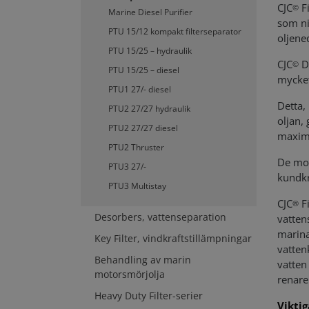
CJC
Fi
©
Marine Diesel Purifier
som ni
PTU 15/12 kompakt filterseparator
oljene
PTU 15/25 – hydraulik
CJC
De
©
PTU 15/25 – diesel
mycket
PTU1 27/- diesel
Detta,
PTU2 27/27 hydraulik
oljan,
PTU2 27/27 diesel
maxima
PTU2 Thruster
De mod
PTU3 27/-
kundkr
PTU3 Multistay
CJC
Fi
®
Desorbers, vattenseparation
vattens
marina
Key Filter, vindkraftstillämpningar
vatten
Behandling av marin
vatten 
motorsmörjolja
renare
Heavy Duty Filter-serier
Viktig