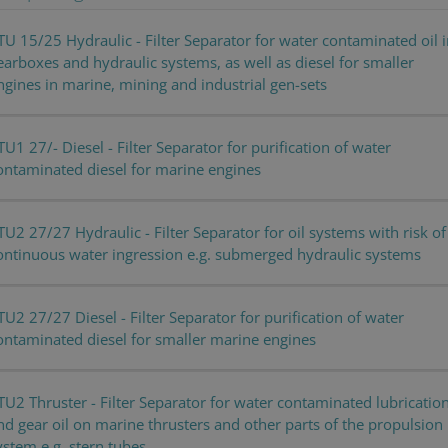
6 months
Used to store guest consent to the use of cookies for no
inkedIn
orporation
TU 15/25 Hydraulic - Filter Separator for water contaminated oil 
linkedin.com
earboxes and hydraulic systems, as well as diesel for smaller
1 month
This cookie is used by Cookie-Script.com service to reme
ookieScript
ngines in marine, mining and industrial gen-sets
consent preferences. It is necessary for Cookie-Script.c
ww.cjc.dk
properly.
TU1 27/- Diesel - Filter Separator for purification of water
ontaminated diesel for marine engines
Storage type
Local storage
e
Local storage
TU2 27/27 Hydraulic - Filter Separator for oil systems with risk of
ontinuous water ingression e.g. submerged hydraulic systems
der
Expiration
Description
TU2 27/27 Diesel - Filter Separator for purification of water
Expiration
Description
in
ontaminated diesel for smaller marine engines
3 months
Used by Meta to deliver a series of advertisement products such as 
m
third party advertisers
1 year 1
This cookie name is associated with Google Universal Analytics - wh
le
month
to Google's more commonly used analytics service. This cookie is 
users by assigning a randomly generated number as a client identifi
k
TU2 Thruster - Filter Separator for water contaminated lubricatio
page request in a site and used to calculate visitor, session and c
3 months
Used by Google AdSense for experimenting with advertisement effic
analytics reports.
using their services
nd gear oil on marine thrusters and other parts of the propulsion
ystem e.g. stern tubes