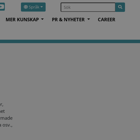
Språk
MER KUNSKAP
PR & NYHETER
CAREER
r,
het
ormade
 osv.,