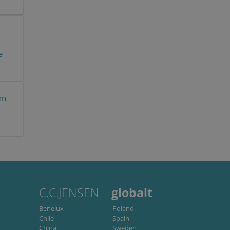
 how the end user uses the
visiting the said website.
he website via social
e
ctioning of this website.
on
C.C.JENSEN –
globalt
Benelux
Poland
Chile
Spain
China
Sweden