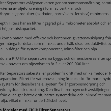
lter Separators avlägsnar vatten genom sammansmältning, samti
våerna av oljeförorening i form av partiklar och
dbrytningsprodukter (oxidation, harts/slam, fernissa) minimeras.
pth Filters har en filtreringsgrad på 3 mikrometer absolut och e
 hög smutskapacitet.
 i kombination med effektiv och kontinuerlig vattenavskiljning frå
 ger många fördelar, som minskat underhåll, ökad produktivitet o
l livslängd för systemkomponenter, inline-filter och olja.
ulära PTU-filterseparatorerna byggs och dimensioneras efter spe
av – oavsett om oljevolymen är 2 eller 200 000 liter.
lter Separators säkerställer problemfri drift med unika metoder f
eparation. Filtret för vattenavskiljning är idealiskt för marin hydr
 system för dieselbränsle, system för ångturbinsmörjning och
kyld hydraulisk utrustning. Den fina filtreringen och avskiljningen
från oljan ger bättre drift, bättre systemdelar och inline-filter sam
 olja, vilket minskar underhållsbehovet.
a fördelar med CJC® Filter Separators