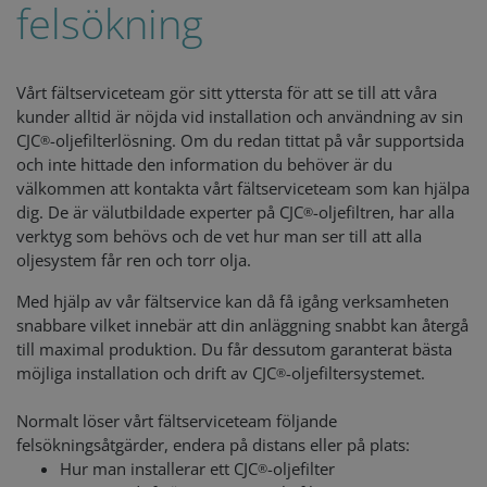
felsökning
Vårt fältserviceteam gör sitt yttersta för att se till att våra
kunder alltid är nöjda vid installation och användning av sin
CJC
-oljefilterlösning. Om du redan tittat på vår supportsida
®
och inte hittade den information du behöver är du
välkommen att kontakta vårt fältserviceteam som kan hjälpa
dig. De är välutbildade experter på CJC
-oljefiltren, har alla
®
verktyg som behövs och de vet hur man ser till att alla
oljesystem får ren och torr olja.
Med hjälp av vår fältservice kan då få igång verksamheten
snabbare vilket innebär att din anläggning snabbt kan återgå
till maximal produktion. Du får dessutom garanterat bästa
möjliga installation och drift av CJC
-oljefiltersystemet.
®
Normalt löser vårt fältserviceteam följande
felsökningsåtgärder, endera på distans eller på plats:
Hur man installerar ett CJC
-oljefilter
®