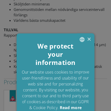
Sköljtiden minimeras
Genomsnittstiden mellan nödvändiga serviceintervall
förlängs
Världens bästa smutskapacitet
TILLVAL
Rapportgenereringsverktyg:
×
We protect
Diagram med renhetsnivå enligt ISO 4406 (4,6,14 µm)
NAS 1638 och SAE 4059
your
ENGLISH
Sköljtid
information
Serienummer för sköljning
DANISH
Kommunikation med provbänkssystem (automatisk
POLISH
Our website uses cookies to improve
sköljning)
user-friendliness and usability of our
SPANISH
Produktblad
web site and for personalizing
FRENCH
content. By visiting our website, you
consent to our and to third party use
of cookies as described in our GDPR
& Cookie Policy.
Read more