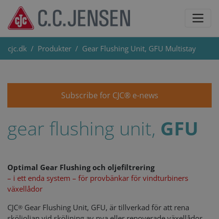
cjc.dk
Produkter
Gear Flushing Unit, GFU Multistay
Subscribe for CJC® e-news
gear flushing unit,
GFU
Optimal Gear Flushing och oljefiltrering
– i ett enda system – för provbänkar för vindturbiners
växellådor
CJC
Gear Flushing Unit, GFU, är tillverkad för att rena
®
sköljoljan vid sköljning av nya eller renoverade växellådor.