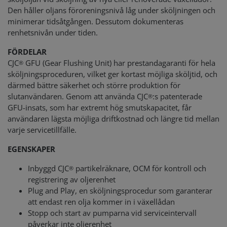
Den håller oljans föroreningsnivå låg under sköljningen och
minimerar tidsåtgången. Dessutom dokumenteras
renhetsnivån under tiden.
FÖRDELAR
CJC
GFU (Gear Flushing Unit) har prestandagaranti för hela
®
sköljningsproceduren, vilket ger kortast möjliga sköljtid, och
därmed bättre säkerhet och större produktion för
slutanvändaren. Genom att använda CJC
:s patenterade
®
GFU-insats, som har extremt hög smutskapacitet, får
användaren lägsta möjliga driftkostnad och längre tid mellan
varje servicetillfälle.
EGENSKAPER
Inbyggd CJC
partikelräknare, OCM för kontroll och
®
registrering av oljerenhet
Plug and Play, en sköljningsprocedur som garanterar
att endast ren olja kommer in i växellådan
Stopp och start av pumparna vid serviceintervall
påverkar inte oljerenhet