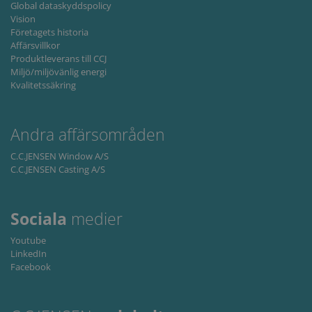
Global dataskyddspolicy
Targeting
Functionality
Vision
Företagets historia
Strictly necessary cookies allow core website
Affärsvillkor
functionality such as user login and account
Produktleverans till CCJ
management. The website cannot be used
properly without strictly necessary cookies.
Miljö/miljövänlig energi
Kvalitetssäkring
Provider /
Name
Expiration
Descripti
Domain
li_gc
6 months
Used to
LinkedIn
Andra affärsområden
store gues
Corporation
consent t
.linkedin.com
the use of
C.C.JENSEN Window A/S
cookies fo
C.C.JENSEN Casting A/S
non-
essential
purposes
CookieScriptConsent
1 month
This cooki
CookieScript
Sociala
medier
is used by
www.cjc.dk
Cookie-
Youtube
Script.co
service to
LinkedIn
remembe
Facebook
visitor
cookie
consent
preferenc
It is