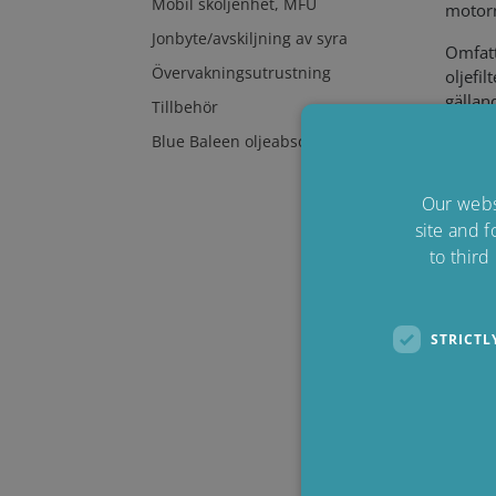
Mobil sköljenhet, MFU
motorn
Jonbyte/avskiljning av syra
Omfatt
Övervakningsutrustning
oljefi
gällan
Tillbehör
Blue Baleen oljeabsorbentsystem
AVKAS
Our websi
site and f
to third
FÖRD
STRICTL
ENKE