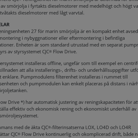
 av smörjolja i fyrtakts dieselmotorer med medelhögt och högt va
 tvåtakts dieselmotorer med lågt varvtal.
ELAR
eningsenheten 27 för marin smörjolja är en kompakt enhet avsed
montering i nybyggnationer eller eftermontering i befintliga
lationer. Enheten är som standard utrustad med en separat pum
yrs av styrsystemet CJC
Flow Drive.
®
ltersystemet installeras offline, ungefär som till exempel en centrif
llnaden att alla installerings-, drifts- och underhållsuppgifter utf
 enklare. Pumpmodulens filterenhet installeras i rummet till
senheten och pumpmodulen kan enkelt placeras på distans i när
rjoljetanken.
ow Drive *) har automatisk justering av reningskapaciteten för at
tälla effektiv och ekonomisk rening och ekonomiskt underhåll av
smöroljesystemet.
mmans med de äkta CJC
-filterinsatserna LOX, LO4D och LO4R
®
ättar CJC
Flow Drive kontinuerlig och okomplicerad drift, både n
®