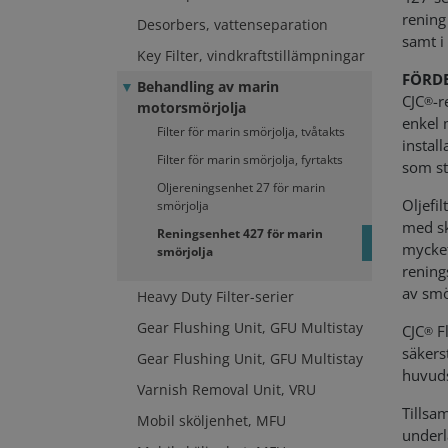
rening
Desorbers, vattenseparation
samt i
Key Filter, vindkraftstillämpningar
FÖRD
Behandling av marin
CJC
-r
®
motorsmörjolja
enkel 
Filter för marin smörjolja, tvåtakts
instal
Filter för marin smörjolja, fyrtakts
som st
Oljereningsenhet 27 för marin
Oljefi
smörjolja
med ski
Reningsenhet 427 för marin
mycket
smörjolja
rening
av smö
Heavy Duty Filter-serier
Gear Flushing Unit, GFU Multistay
CJC
Fl
®
säkers
Gear Flushing Unit, GFU Multistay
huvud
Varnish Removal Unit, VRU
Tillsa
Mobil sköljenhet, MFU
underl