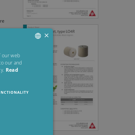
re
×
ENGLISH
of our web
ne-
 to our and
DANISH
y.
Read
POLISH
SPANISH
UNCTIONALITY
FRENCH