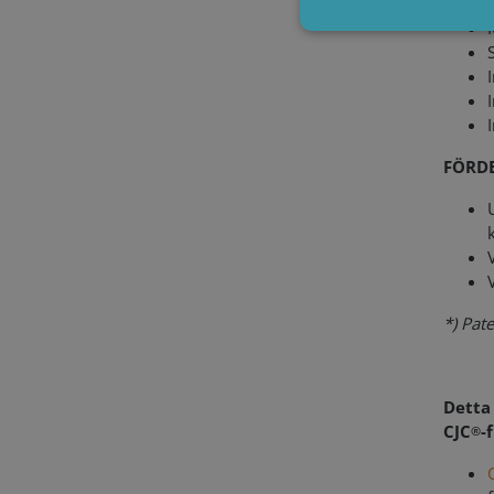
Strictly necessary cookies 
without strictly necessary c
FÖRD
P
Name
li_gc
L
C
.
CookieScriptConsent
C
w
*) Pat
Storage declaration
Name
Detta 
lastExternalReferrer
CJC
-
®
lastExternalReferrerTim