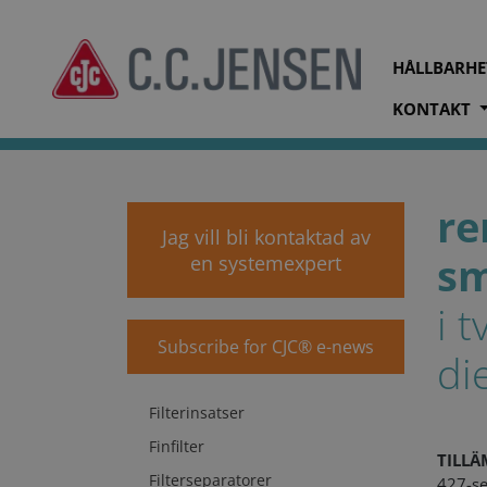
HÅLLBARHE
KONTAKT
cjc.dk
Produkter
Behandling av marin motorsmörjolj
re
Jag vill bli kontaktad av
sm
en systemexpert
i 
Subscribe for CJC® e-news
di
Filterinsatser
Finfilter
TILL
Filterseparatorer
427-se