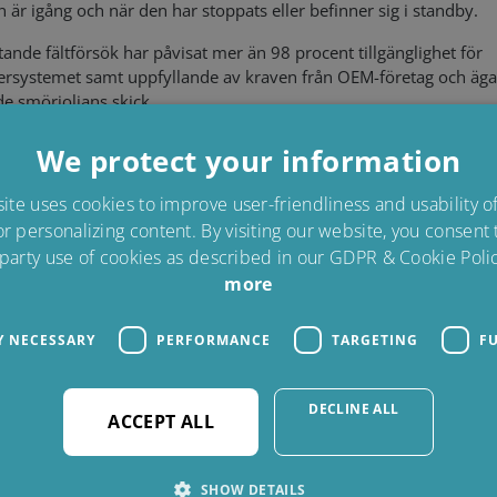
 är igång och när den har stoppats eller befinner sig i standby.
ande fältförsök har påvisat mer än 98 procent tillgänglighet för
ltersystemet samt uppfyllande av kraven från OEM-företag och äga
de smörjoljans skick
TNING PÅ INVESTERING
We protect your information
Minskar motorns SLOC (specific lube oil consumption)/[g/kWh]
te uses cookies to improve user-friendliness and usability 
Energibesparingar på 95–98 procent jämfört med traditionell offli
or personalizing content. By visiting our website, you consent
utrustning för rening av smörjolja
 party use of cookies as described in our GDPR & Cookie Polic
99 procent mindre slam från smörjolja
more
ELAR
Y NECESSARY
PERFORMANCE
TARGETING
F
Kontinuerlig rening dygnet runt
Tillgänglighet på mer än 98 procent
Enkel användning
DECLINE ALL
Okomplicerat underhåll
ACCEPT ALL
Inget slöseri av smörjolja som leder till att slam bildas
LHET
SHOW DETAILS