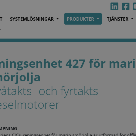
T
SYSTEMLÖSNINGAR
PRODUKTER
TJÄNSTER
a
Reningsenhet 427 för marin smörjolja
ningsenhet 427 för mar
örjolja
tvåtakts- och fyrtakts
eselmotorer
ÄMPNING
riens CJC
-reningsenhet för marin smörjolja är utformad för offli
®