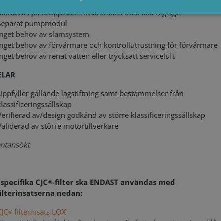
Monteras på dropplåten tillsammans med alla reglage
Separat pumpmodul
Inget behov av slamsystem
Strictly necessary
Performance
Targeting
Functionality
Inget behov av förvärmare och kontrollutrustning för förvärmare
allow core website functionality such as user login and account management. The webs
Inget behov av renat vatten eller trycksatt serviceluft
ookies.
ELAR
rovider /
Expiration
Description
Domain
Uppfyller gällande lagstiftning samt bestämmelser från
6 months
Used to store guest consent to the use of cookies for no
inkedIn
klassificeringssällskap
orporation
linkedin.com
Verifierad av/design godkänd av större klassificeringssällskap
Validerad av större motortillverkare
1 month
This cookie is used by Cookie-Script.com service to reme
ookieScript
consent preferences. It is necessary for Cookie-Script.c
ww.cjc.dk
properly.
entansökt
Storage type
specifika CJC
-filter ska ENDAST användas med
®
Local storage
filterinsatserna nedan:
e
Local storage
CJC
filterinsats LOX
®