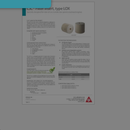
ite cannot be used properly
n-essential purposes
mber visitor cookie
om cookie banner to work
Description