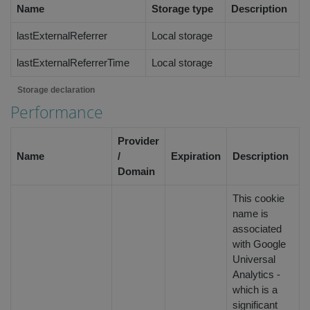
Corporation
Name
Storage type
Description
MSN 1st party
.linkedin.com
cookie that
ensures the
lastExternalReferrer
Local storage
proper
functioning of
this website.
lastExternalReferrerTime
Local storage
Storage declaration
Performance
Provider
Name
/
Expiration
Description
Domain
This cookie
name is
associated
with Google
Universal
Analytics -
which is a
significant