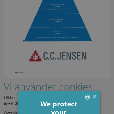
Vi använder cookies
×
I likhet med de flesta webbplatser och onlinebutiker
We protect
använder även vi cookies.
your
ENGLISH
Översikt över innehållet på denna sida: