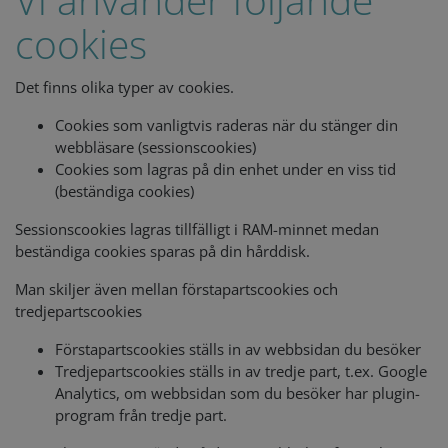
cookies f
non-
cookies
essential
purposes
CookieScriptConsent
1 month
This cook
CookieScript
Det finns olika typer av cookies.
is used b
www.cjc.dk
Cookie-
Script.co
Cookies som vanligtvis raderas när du stänger din
service to
webbläsare (sessionscookies)
remembe
visitor
Cookies som lagras på din enhet under en viss tid
cookie
(beständiga cookies)
consent
preferenc
It is
Sessionscookies lagras tillfälligt i RAM-minnet medan
necessary
for Cooki
beständiga cookies sparas på din hårddisk.
Script.co
cookie
Man skiljer även mellan förstapartscookies och
banner t
work
tredjepartscookies
properly.
Förstapartscookies ställs in av webbsidan du besöker
Storage declaration
Tredjepartscookies ställs in av tredje part, t.ex. Google
Storage
Analytics, om webbsidan som du besöker har plugin-
Name
Description
type
program från tredje part.
lastExternalReferrer
Local
storage