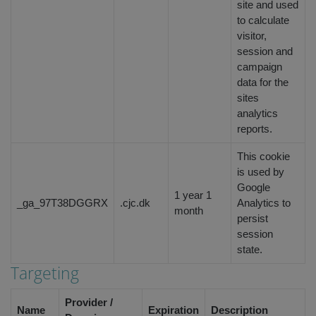
site and used
to calculate
visitor,
session and
campaign
data for the
sites
analytics
reports.
This cookie
is used by
Google
1 year 1
_ga_97T38DGGRX
.cjc.dk
Analytics to
month
persist
session
state.
Targeting
Provider /
Name
Expiration
Description