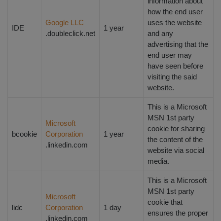
information about
how the end user
Google LLC
uses the website
IDE
1 year
.doubleclick.net
and any
advertising that the
end user may
have seen before
visiting the said
website.
This is a Microsoft
MSN 1st party
Microsoft
cookie for sharing
bcookie
Corporation
1 year
the content of the
.linkedin.com
website via social
media.
This is a Microsoft
MSN 1st party
Microsoft
cookie that
lidc
Corporation
1 day
ensures the proper
.linkedin.com