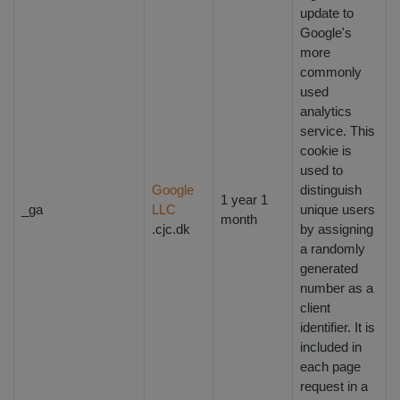
update to
Google's
more
commonly
used
analytics
service. This
cookie is
used to
Google
distinguish
1 year 1
_ga
LLC
unique users
month
.cjc.dk
by assigning
a randomly
generated
number as a
client
identifier. It is
included in
each page
request in a