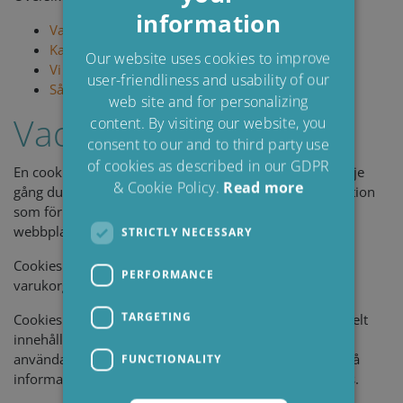
information
DANISH
Vad är cookies?
Kan cookies avaktiveras?
POLISH
Our website uses cookies to improve
Vi använder följande cookies
user-friendliness and usability of our
SPANISH
Så här raderar du cookies
web site and for personalizing
FRENCH
Vad är cookies?
content. By visiting our website, you
consent to our and to third party use
of cookies as described in our GDPR
En cookie är en liten textfil som sparas av din dator varje
& Cookie Policy.
Read more
gång du besöker en webbplats. Cookies lagrar information
som förbättrar din användarupplevelse eller ger
webbplatsägaren information om ditt besök.
STRICTLY NECESSARY
Cookies kommer till exempel ihåg vad du har lagt i din
PERFORMANCE
varukorg under ditt besök i en onlinebutik.
TARGETING
Cookies är således
INTE skadliga
eftersom de helt enkelt
innehåller information för att förbättra din
användarupplevelse eller för att webbplatsägaren ska få
FUNCTIONALITY
information om ditt besök. Virus sprids inte via cookies.